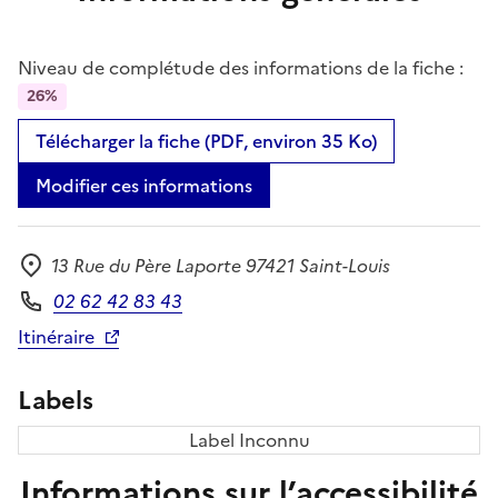
Niveau de complétude des informations de la fiche :
26%
Télécharger la fiche (PDF, environ 35 Ko)
Modifier ces informations
13 Rue du Père Laporte 97421 Saint-Louis
Adresse
02 62 42 83 43
Téléphone
Itinéraire
Labels
Label Inconnu
Informations sur l’accessibilité