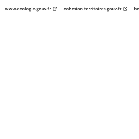
www.ecologie.gouv.fr
cohesion-territoires.gouv.fr
be