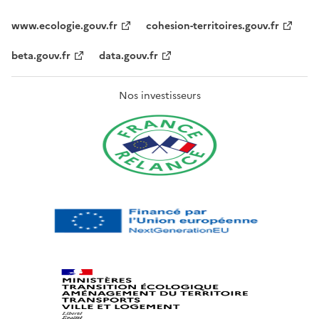
www.ecologie.gouv.fr
cohesion-territoires.gouv.fr
beta.gouv.fr
data.gouv.fr
Nos investisseurs