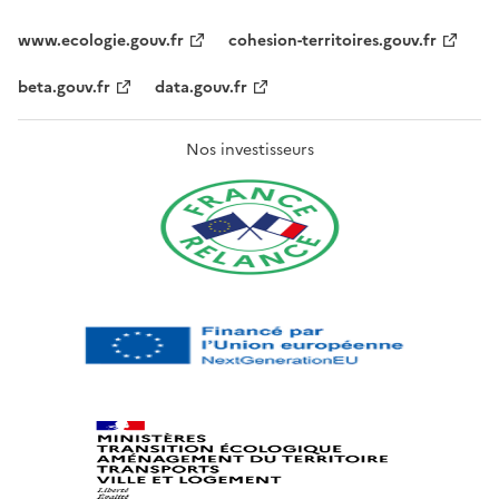
www.ecologie.gouv.fr
cohesion-territoires.gouv.fr
beta.gouv.fr
data.gouv.fr
Nos investisseurs