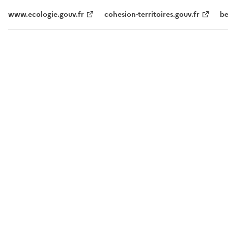
www.ecologie.gouv.fr
cohesion-territoires.gouv.fr
be