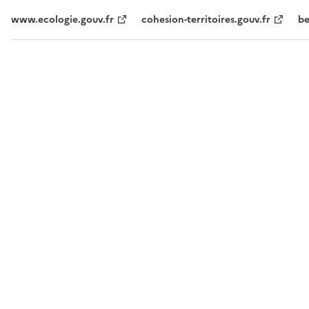
www.ecologie.gouv.fr
cohesion-territoires.gouv.fr
be