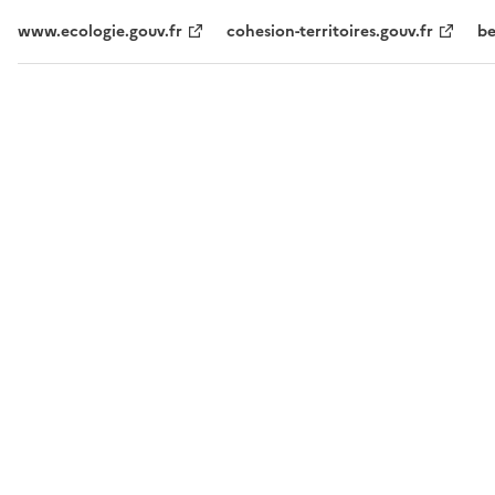
www.ecologie.gouv.fr
cohesion-territoires.gouv.fr
be