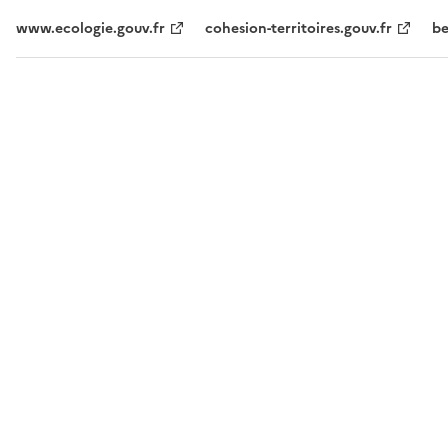
www.ecologie.gouv.fr
cohesion-territoires.gouv.fr
be