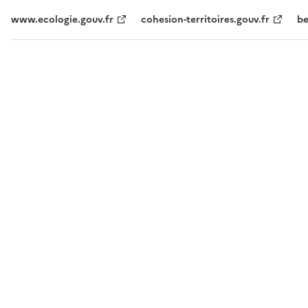
www.ecologie.gouv.fr
cohesion-territoires.gouv.fr
be