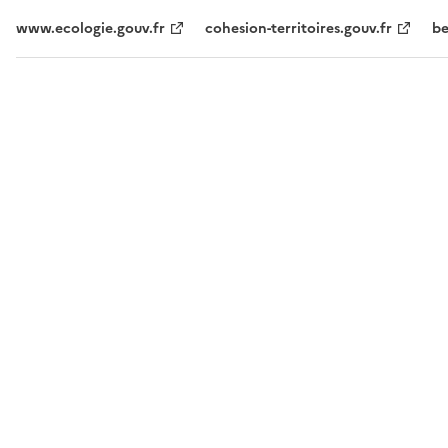
www.ecologie.gouv.fr
cohesion-territoires.gouv.fr
be