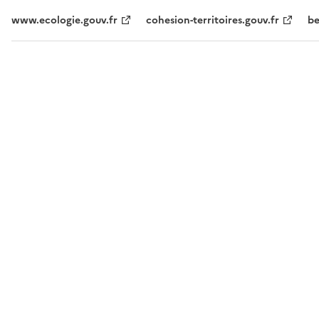
www.ecologie.gouv.fr
cohesion-territoires.gouv.fr
be