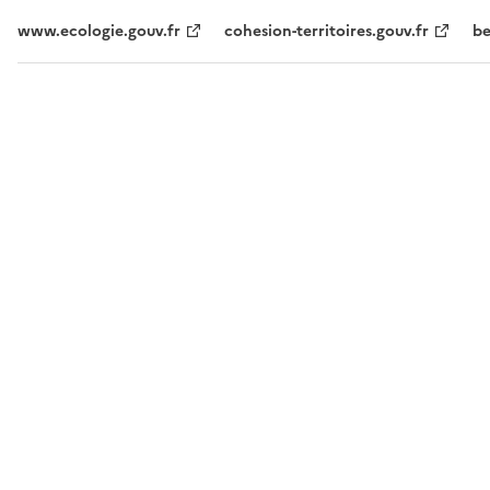
www.ecologie.gouv.fr
cohesion-territoires.gouv.fr
be