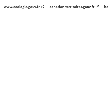
www.ecologie.gouv.fr
cohesion-territoires.gouv.fr
be