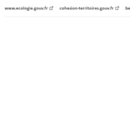
www.ecologie.gouv.fr
cohesion-territoires.gouv.fr
be