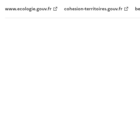
www.ecologie.gouv.fr
cohesion-territoires.gouv.fr
be