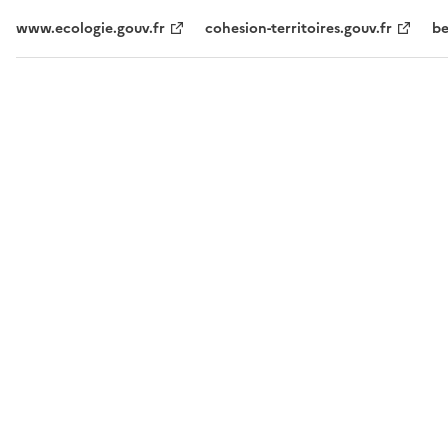
www.ecologie.gouv.fr
cohesion-territoires.gouv.fr
be