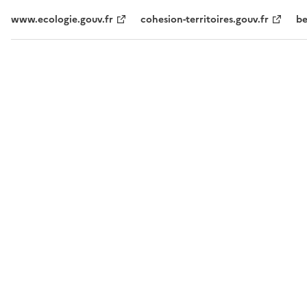
www.ecologie.gouv.fr
cohesion-territoires.gouv.fr
be