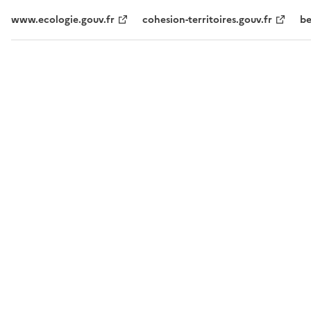
www.ecologie.gouv.fr
cohesion-territoires.gouv.fr
be