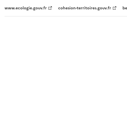
www.ecologie.gouv.fr
cohesion-territoires.gouv.fr
be