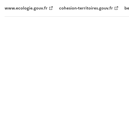
www.ecologie.gouv.fr
cohesion-territoires.gouv.fr
be