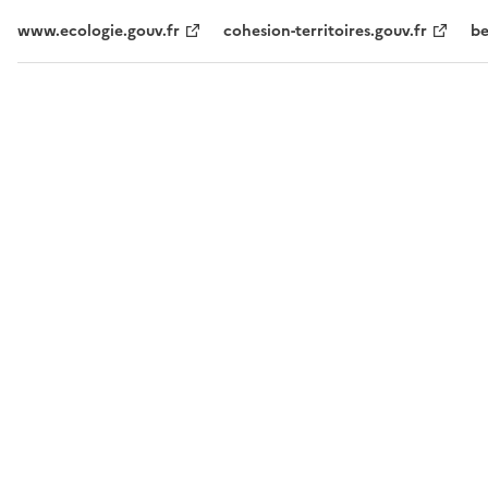
www.ecologie.gouv.fr
cohesion-territoires.gouv.fr
be