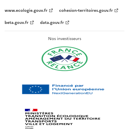
www.ecologie.gouv.fr
cohesion-territoires.gouv.fr
beta.gouv.fr
data.gouv.fr
Nos investisseurs