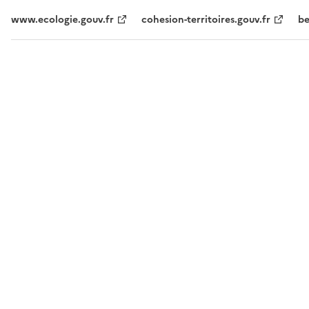
www.ecologie.gouv.fr
cohesion-territoires.gouv.fr
be