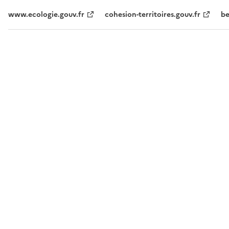
www.ecologie.gouv.fr
cohesion-territoires.gouv.fr
be