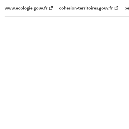
www.ecologie.gouv.fr
cohesion-territoires.gouv.fr
be