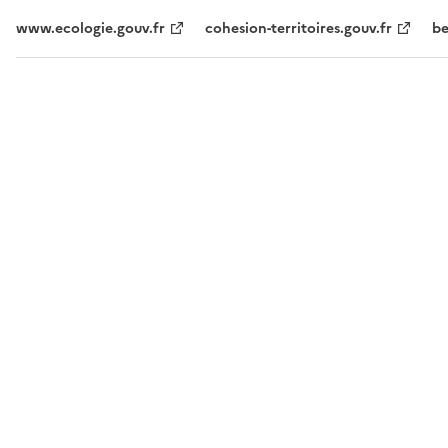
www.ecologie.gouv.fr
cohesion-territoires.gouv.fr
be