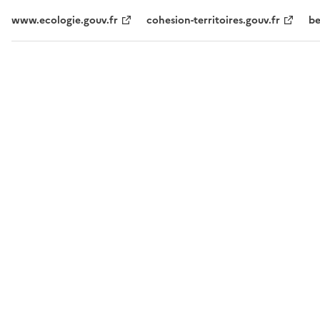
www.ecologie.gouv.fr
cohesion-territoires.gouv.fr
be