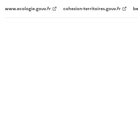
www.ecologie.gouv.fr
cohesion-territoires.gouv.fr
be