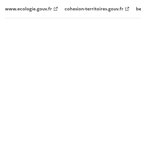
www.ecologie.gouv.fr
cohesion-territoires.gouv.fr
be