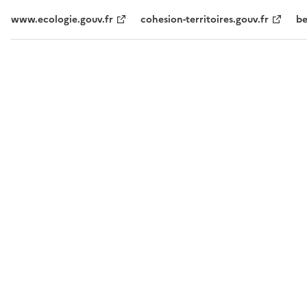
www.ecologie.gouv.fr
cohesion-territoires.gouv.fr
be