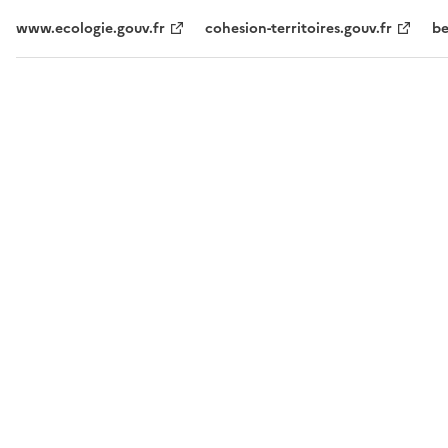
www.ecologie.gouv.fr
cohesion-territoires.gouv.fr
be