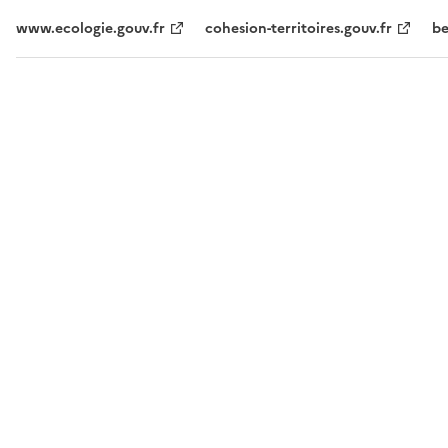
www.ecologie.gouv.fr
cohesion-territoires.gouv.fr
be