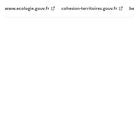
www.ecologie.gouv.fr
cohesion-territoires.gouv.fr
be