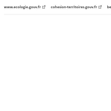
www.ecologie.gouv.fr
cohesion-territoires.gouv.fr
be