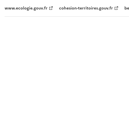
www.ecologie.gouv.fr
cohesion-territoires.gouv.fr
be