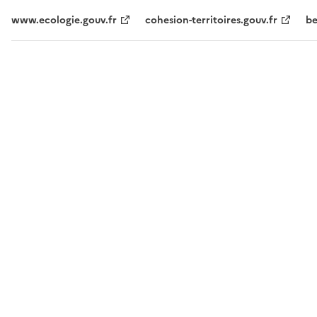
www.ecologie.gouv.fr
cohesion-territoires.gouv.fr
be