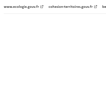
www.ecologie.gouv.fr
cohesion-territoires.gouv.fr
be