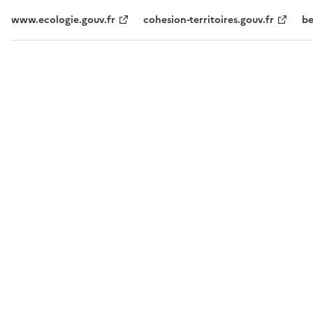
www.ecologie.gouv.fr
cohesion-territoires.gouv.fr
be