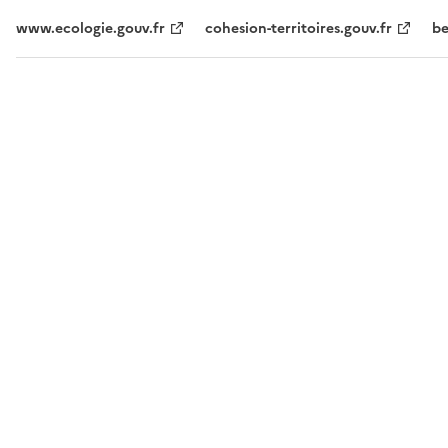
www.ecologie.gouv.fr
cohesion-territoires.gouv.fr
be