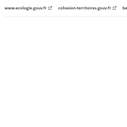
www.ecologie.gouv.fr
cohesion-territoires.gouv.fr
be