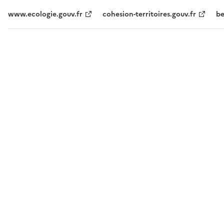
www.ecologie.gouv.fr
cohesion-territoires.gouv.fr
be