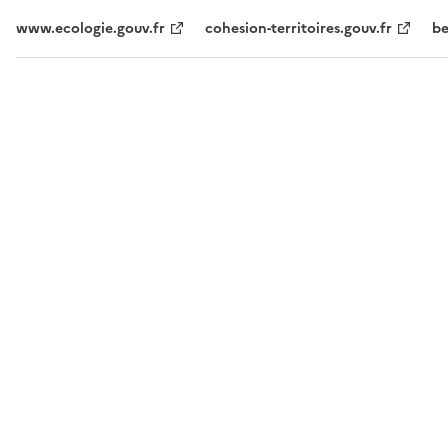
www.ecologie.gouv.fr
cohesion-territoires.gouv.fr
be