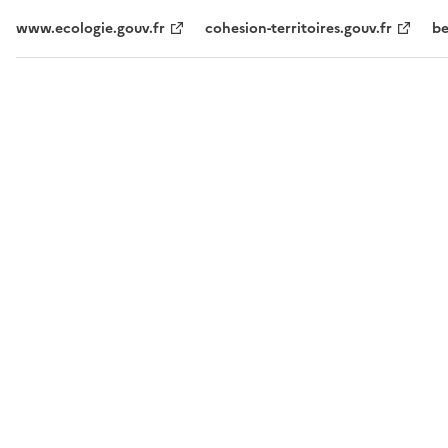
www.ecologie.gouv.fr
cohesion-territoires.gouv.fr
be