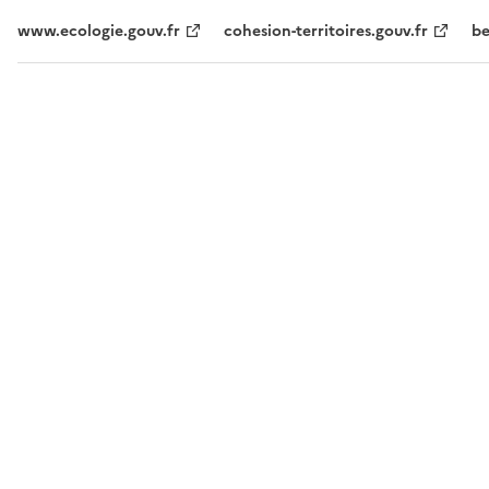
www.ecologie.gouv.fr
cohesion-territoires.gouv.fr
be