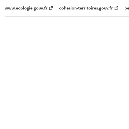
www.ecologie.gouv.fr
cohesion-territoires.gouv.fr
be