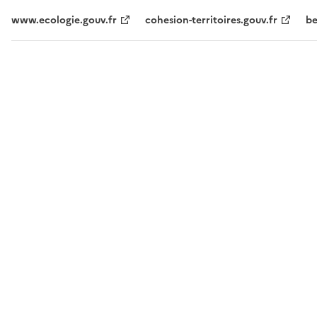
www.ecologie.gouv.fr
cohesion-territoires.gouv.fr
be