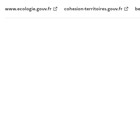
www.ecologie.gouv.fr
cohesion-territoires.gouv.fr
be