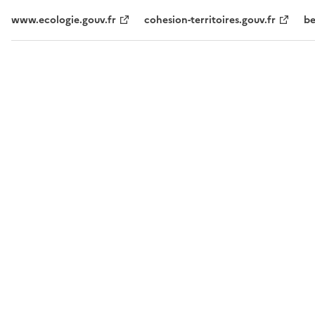
www.ecologie.gouv.fr
cohesion-territoires.gouv.fr
be