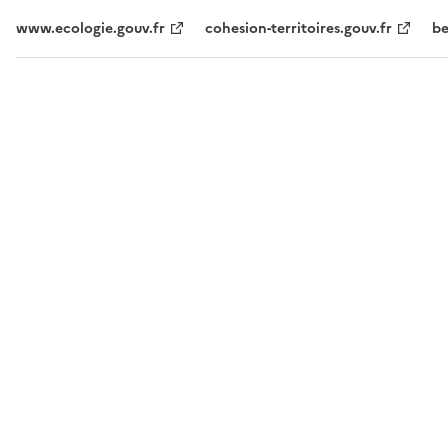
www.ecologie.gouv.fr
cohesion-territoires.gouv.fr
be