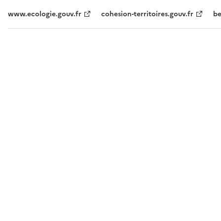
www.ecologie.gouv.fr
cohesion-territoires.gouv.fr
be